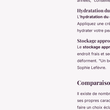
années,"
conseill
Hydratation du
L'
hydratation du 
Appliquez une crè
hydrater votre pea
Stockage appro
Le
stockage appr
endroit frais et s
déforment.
"Un bo
Sophie Lefèvre.
Comparaison
Il existe de nom
ses propres carac
faire un choix écla