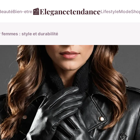
📰
Elegancetendance
Beauté
Bien-etre
Lifestyle
Mode
Sho
 femmes : style et durabilité