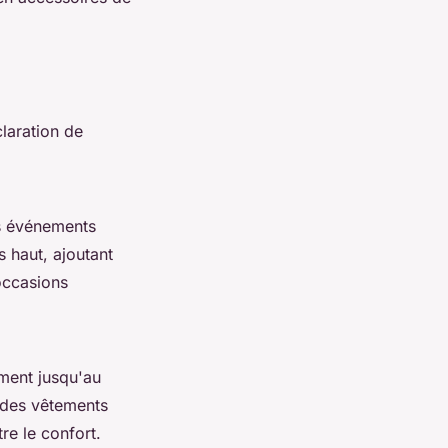
laration de
es événements
 haut, ajoutant
occasions
ement jusqu'au
c des vêtements
re le confort.