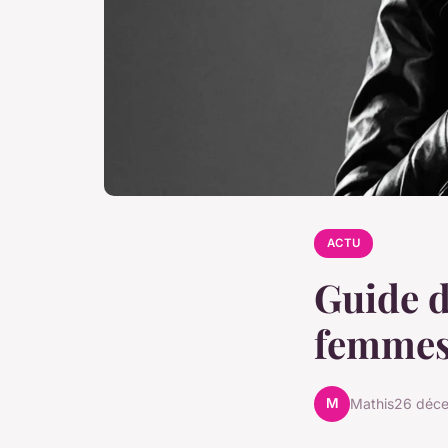
ACTU
Guide d
femmes 
M
Mathis
26 déc