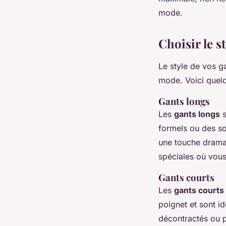
mode.
Choisir le s
Le style de vos g
mode. Voici quelq
Gants longs
Les
gants longs
s
formels ou des so
une touche drama
spéciales où vous
Gants courts
Les
gants courts
poignet et sont i
décontractés ou p