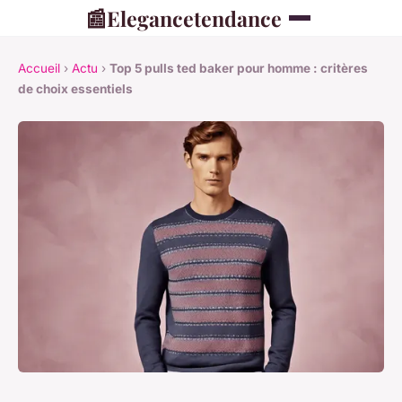
📰
Elegancetendance
Accueil
›
Actu
›
Top 5 pulls ted baker pour homme : critères
de choix essentiels