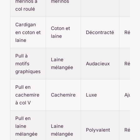
mérinos à
mérinos
col roulé
Cardigan
Coton et
en coton et
Décontracté
Réguli
laine
laine
Pull à
Laine
motifs
Audacieux
Réguli
mélangée
graphiques
Pull en
cachemire
Cachemire
Luxe
Ajusté
à col V
Pull en
laine
Laine
Polyvalent
Réguli
mélangée
mélangée